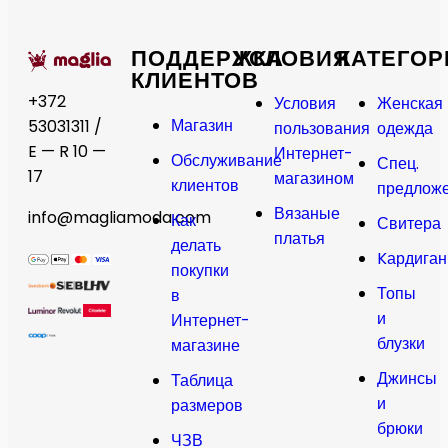
ПОДДЕРЖКА
УСЛОВИЯ
КАТЕГОР
КЛИЕНТОВ
+372
Условия
Женская
Магазин
53031311 /
пользования
одежда
E — R 10 —
Интернет-
Обслуживание
Спец.
17
магазином
клиентов
предлож
Вязаные
info@magliamoda.com
Как
Свитера
платья
делать
Kардига
покупки
Топы
в
и
Интернет-
блузки
магазине
Джинсы
Таблица
и
размеров
брюки
ЧЗВ