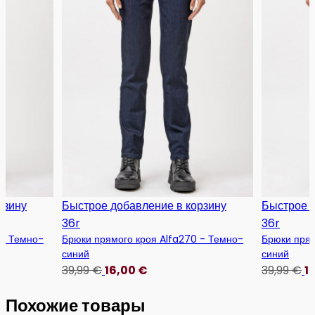
рзину
Быстрое добавление в корзину
Быстрое д
36r
36r
 - Темно-
Брюки прямого кроя Alfa270 - Темно-
Брюки прям
синий
синий
39,99
€
16,00
€
39,99
€
1
Похожие товары